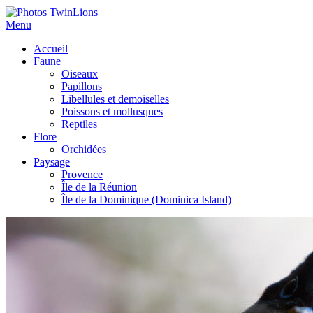
Menu
Accueil
Faune
Oiseaux
Papillons
Libellules et demoiselles
Poissons et mollusques
Reptiles
Flore
Orchidées
Paysage
Provence
Île de la Réunion
Île de la Dominique (Dominica Island)