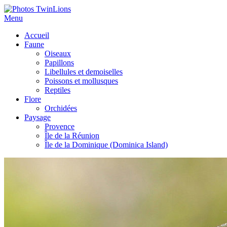
Menu
Accueil
Faune
Oiseaux
Papillons
Libellules et demoiselles
Poissons et mollusques
Reptiles
Flore
Orchidées
Paysage
Provence
Île de la Réunion
Île de la Dominique (Dominica Island)