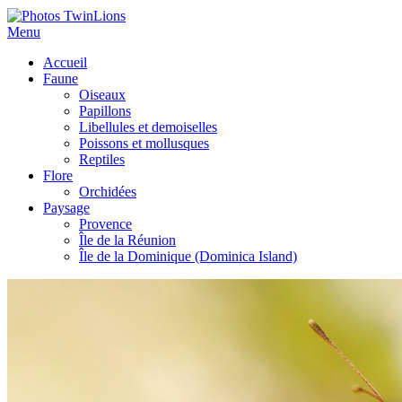
Menu
Accueil
Faune
Oiseaux
Papillons
Libellules et demoiselles
Poissons et mollusques
Reptiles
Flore
Orchidées
Paysage
Provence
Île de la Réunion
Île de la Dominique (Dominica Island)