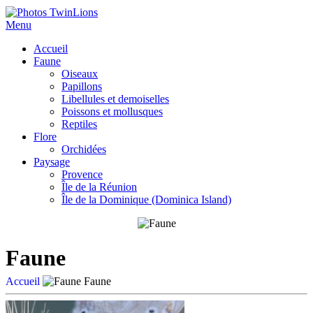
Menu
Accueil
Faune
Oiseaux
Papillons
Libellules et demoiselles
Poissons et mollusques
Reptiles
Flore
Orchidées
Paysage
Provence
Île de la Réunion
Île de la Dominique (Dominica Island)
Faune
Accueil
Faune