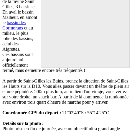
de la ravine Saint-
Gilles, 3 bassins :
En aval le bassin
Malheur, en amont
le
bassin des
Cormorans
et au
milieu, le plus
jolie des bassins,
celui des
Aigrettes.
Ces bassins sont
aujourd'hui
officiellement
fermé, mais demeure encore très fréquentés !
A partir de Saint-Gilles les Bains, prenez la direction de Saint-Gilles
les Hauts sur la D10. Vous allez passer devant un théâtre de plein air
et une pépinière. 500m plus loin, au milieu d'un virage, vous verrez
sur votre droite, un snack bar. A partir de là commence la randonnée,
avec environ trois quart d'heure de marche pour y arriver.
Coordonnée GPS du départ :
21°02'40"S / 55°14'25"O
Détails sur la photo :
Photo prise en fin de journée, avec un objectif ultra grand angle