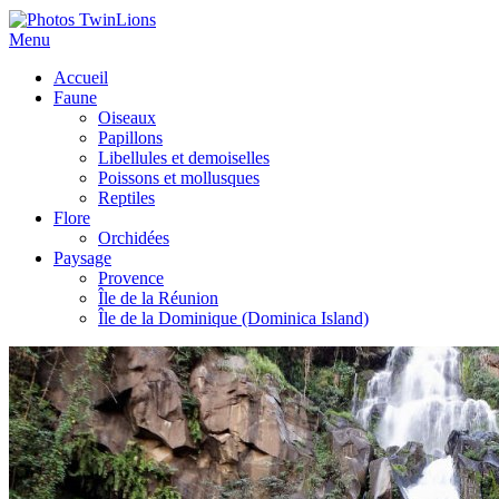
Menu
Accueil
Faune
Oiseaux
Papillons
Libellules et demoiselles
Poissons et mollusques
Reptiles
Flore
Orchidées
Paysage
Provence
Île de la Réunion
Île de la Dominique (Dominica Island)