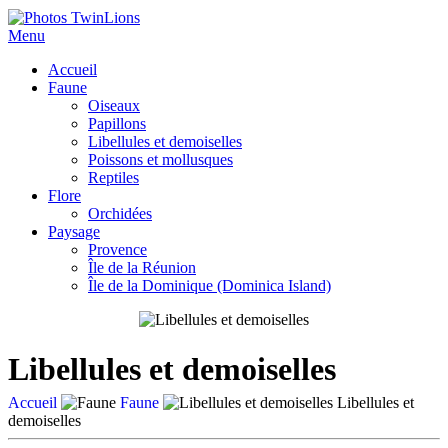
Menu
Accueil
Faune
Oiseaux
Papillons
Libellules et demoiselles
Poissons et mollusques
Reptiles
Flore
Orchidées
Paysage
Provence
Île de la Réunion
Île de la Dominique (Dominica Island)
Libellules et demoiselles
Accueil
Faune
Libellules et
demoiselles