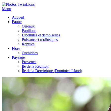
Menu
Accueil
Faune
Oiseaux
Papillons
Libellules et demoiselles
Poissons et mollusques
Reptiles
Flore
Orchidées
Paysage
Provence
Île de la Réunion
Île de la Dominique (Dominica Island)