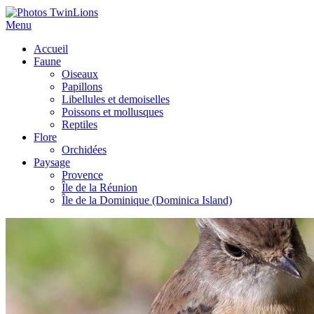
Menu
Accueil
Faune
Oiseaux
Papillons
Libellules et demoiselles
Poissons et mollusques
Reptiles
Flore
Orchidées
Paysage
Provence
Île de la Réunion
Île de la Dominique (Dominica Island)