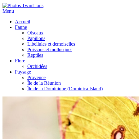
Menu
Accueil
Faune
Oiseaux
Papillons
Libellules et demoiselles
Poissons et mollusques
Reptiles
Flore
Orchidées
Paysage
Provence
Île de la Réunion
Île de la Dominique (Dominica Island)